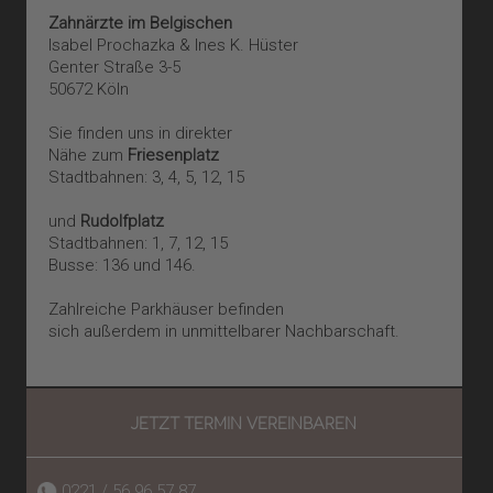
Zahnärzte im Belgischen
Akzeptieren
Isabel Prochazka & Ines K. Hüster
Genter Straße 3-5
powered by
Usercentrics Consent
50672 Köln
Management Platform
&
eRecht24
Sie finden uns in direkter
Nähe zum
Friesenplatz
Stadtbahnen: 3, 4, 5, 12, 15
und
Rudolfplatz
Stadtbahnen: 1, 7, 12, 15
Busse: 136 und 146.
Zahlreiche Parkhäuser befinden
sich außerdem in unmittelbarer Nachbarschaft.
JETZT TERMIN VEREINBAREN
0221 / 56 96 57 87