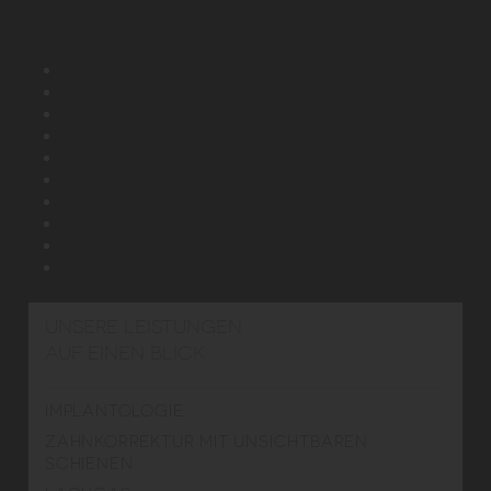
UNSERE LEISTUNGEN
AUF EINEN BLICK
IMPLANTOLOGIE
ZAHNKORREKTUR MIT UNSICHTBAREN
SCHIENEN