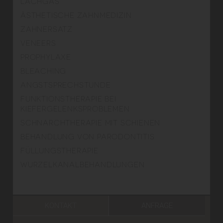
LACHGAS
ÄSTHETISCHE ZAHNMEDIZIN
ZAHNERSATZ
VENEERS
PROPHYLAXE
BLEACHING
ANGSTSPRECHSTUNDE
FUNKTIONSTHERAPIE BEI
KIEFERGELENKSPROBLEMEN
SCHNARCHTHERAPIE MIT SCHIENEN
BEHANDLUNG VON PARODONTITIS
FÜLLUNGSTHERAPIE
WURZELKANALBEHANDLUNGEN
KONTAKT
ANFRAGE