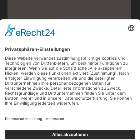
ZAHNÄRZTE IM BELGISCHEN ISABEL PROCHAZKA & INES K. HÜSTER |
GENTER STRASSE 3-5 | 50672 KÖLN