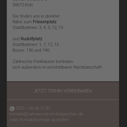
powered by
Usercentrics Consent
50672 Köln
Management Platform
&
eRecht24
Sie finden uns in direkter
Nähe zum
Friesenplatz
Stadtbahnen: 3, 4, 5, 12, 15
und
Rudolfplatz
Stadtbahnen: 1, 7, 12, 15
Busse: 136 und 146.
Zahlreiche Parkhäuser befinden
sich außerdem in unmittelbarer Nachbarschaft.
JETZT TERMIN VEREINBAREN
0221 / 56 96 57 87
kontakt@zahnaerzte-im-belgischen.de
oder Kontaktformular ausfüllen