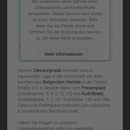
Wir verwenden einen Service eines
Drittanbieters, um Karteninhalte
einzubetten. Dieser Service kann Daten
zu Ihren Aktivitäten sammeln. Bitte
lesen Sie die Details durch und
stimmen Sie der Nutzung des Service
zu, um diese Karte anzuzeigen.
Mehr Informationen
Akzeptieren
Unsere
Zahnarztpraxis
befindet sich in
exponierter Lage in der Innenstadt von Köln
powered by
Usercentrics Consent
inmitten des
Belgischen Viertels
in der Genter
Management Platform
&
eRecht24
Straße 3-5. In direkter Nähe zum
Friesenplatz
(Stadtbahnen: 3, 4, 5, 12, 15) und
Rudolfplatz
(Stadtbahnen: 1, 7, 12, 15 und Bus: 136 und 146).
Zahlreiche Parkhäuser befinden sich außerdem
in unmittelbarer Nachbarschaft.
Haben Sie Fragen zu unserem
Leistungsspektrum oder ein spezielles