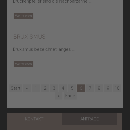
Brückenpfeiler sind die Nachbarzähne …
Weiterlesen
bruxismus
Bruxismus bezeichnet langes …
Weiterlesen
Start
«
1
2
3
4
5
6
7
8
9
10
»
Ende
KONTAKT
ANFRAGE