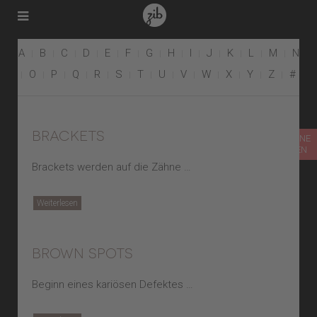
A
B
C
D
E
F
G
H
I
J
K
L
M
N
O
P
Q
R
S
T
U
V
W
X
Y
Z
#
brackets
TERMIN ONLINE
VEREINBAREN
Brackets werden auf die Zähne …
Weiterlesen
brown spots
Beginn eines kariösen Defektes …