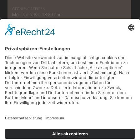
öffnungszeiten
Mo. - Do. 7:30 - 18:30 Uhr
Freitag: 7:30 - 15:30 Uhr
telefonnummer
0221/56 96 57 87
e-mail
verwaltung[at]zahnaerzte-im-belgischen.de
ZAHNÄRZTE IM BELGISCHEN ISABEL PROCHAZKA & INES K. HÜSTER |
GENTER STRASSE 3-5 | 50672 KÖLN