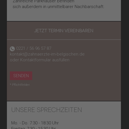
Zahlreiche Parkhäuser befinden
sich außerdem in unmittelbarer Nachbarschaft.
JETZT TERMIN VEREINBAREN
0221 / 56 96 57 87
kontakt@zahnaerzte-im-belgischen.de
oder Kontaktformular ausfüllen
SENDEN
* Pflichtfelder.
UNSERE SPRECHZEITEN
Mo. - Do. 7:30 - 18:30 Uhr
Freitag: 7:30 - 15:30 Uhr