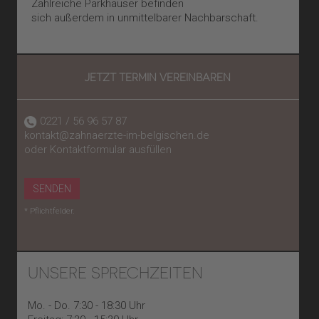
Zahlreiche Parkhäuser befinden
sich außerdem in unmittelbarer Nachbarschaft.
JETZT TERMIN VEREINBAREN
0221 / 56 96 57 87
kontakt@zahnaerzte-im-belgischen.de
oder Kontaktformular ausfüllen
SENDEN
* Pflichtfelder.
UNSERE SPRECHZEITEN
Mo. - Do. 7:30 - 18:30 Uhr