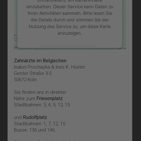
Drittanbieters, um Karteninhalte
einzubetten. Dieser Service kann Daten zu
Ihren Aktivitäten sammeln. Bitte lesen Sie
die Details durch und stimmen Sie der
Nutzung des Service zu, um diese Karte
anzuzeigen.
Mehr Informationen
Zahnärzte im Belgischen
Akzeptieren
Isabel Prochazka & Ines K. Hüster
Genter Straße 3-5
powered by
Usercentrics Consent
50672 Köln
Management Platform
&
eRecht24
Sie finden uns in direkter
Nähe zum
Friesenplatz
Stadtbahnen: 3, 4, 5, 12, 15
und
Rudolfplatz
Stadtbahnen: 1, 7, 12, 15
Busse: 136 und 146.