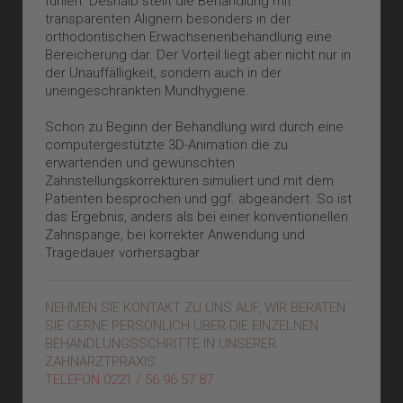
fühlen. Deshalb stellt die Behandlung mit
transparenten Alignern besonders in der
orthodontischen Erwachsenenbehandlung eine
Bereicherung dar. Der Vorteil liegt aber nicht nur in
der Unauffälligkeit, sondern auch in der
uneingeschränkten Mundhygiene.
Schon zu Beginn der Behandlung wird durch eine
computergestützte 3D-Animation die zu
erwartenden und gewünschten
Zahnstellungskorrekturen simuliert und mit dem
Patienten besprochen und ggf. abgeändert. So ist
das Ergebnis, anders als bei einer konventionellen
Zahnspange, bei korrekter Anwendung und
Tragedauer vorhersagbar.
NEHMEN SIE KONTAKT ZU UNS AUF, WIR BERATEN
SIE GERNE PERSÖNLICH ÜBER DIE EINZELNEN
BEHANDLUNGSSCHRITTE IN UNSERER
ZAHNARZTPRAXIS.
TELEFON 0221 / 56 96 57 87