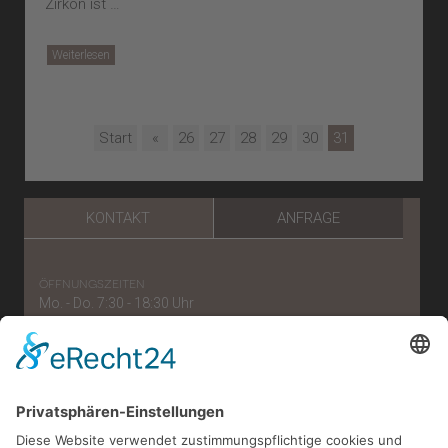
Zirkon ist …
Weiterlesen
Start
«
26
27
28
29
30
31
KONTAKT
ANFRAGE
öffnungszeiten
Mo. - Do. 7:30 - 18:30 Uhr
Freitag: 7:30 - 15:30 Uhr
telefonnummer
0221/56 96 57 87
e-mail
verwaltung[at]zahnaerzte-im-belgischen.de