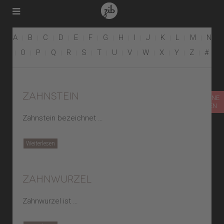
A
B
C
D
E
F
G
H
I
J
K
L
M
N
O
P
Q
R
S
T
U
V
W
X
Y
Z
#
zahnstein
TERMIN ONLINE
VEREINBAREN
Zahnstein bezeichnet …
Weiterlesen
zahnwurzel
Zahnwurzel ist …