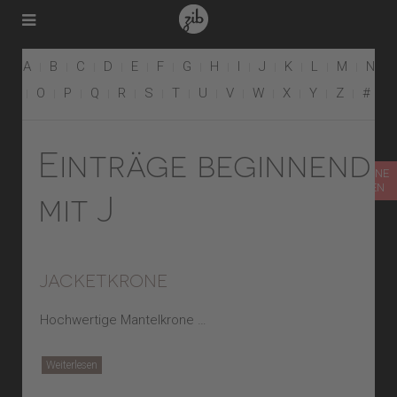
A
B
C
D
E
F
G
H
I
J
K
L
M
N
O
P
Q
R
S
T
U
V
W
X
Y
Z
#
Einträge beginnend
TERMIN ONLINE
VEREINBAREN
mit J
jacketkrone
Hochwertige Mantelkrone …
Weiterlesen