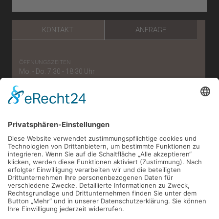
KONTAKT
ANFRAGE
öffnungszeiten
Mo. - Do. 7:30 - 18:30 Uhr
Freitag: 7:30 - 15:30 Uhr
telefonnummer
0221/56 96 57 87
e-mail
verwaltung[at]zahnaerzte-im-belgischen.de