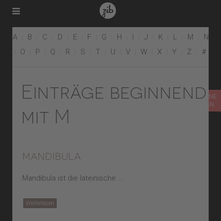
A
B
C
D
E
F
G
H
I
J
K
L
M
N
O
P
Q
R
S
T
U
V
W
X
Y
Z
#
Einträge beginnend
TERMIN ONLINE
VEREINBAREN
mit M
mandibula
Mandibula ist die lateinische …
Weiterlesen