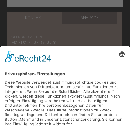
KONTAKT
ANFRAGE
öffnungszeiten
Mo. - Do. 7:30 - 18:30 Uhr
Freitag: 7:30 - 15:30 Uhr
telefonnummer
0221/56 96 57 87
e-mail
verwaltung[at]zahnaerzte-im-belgischen.de